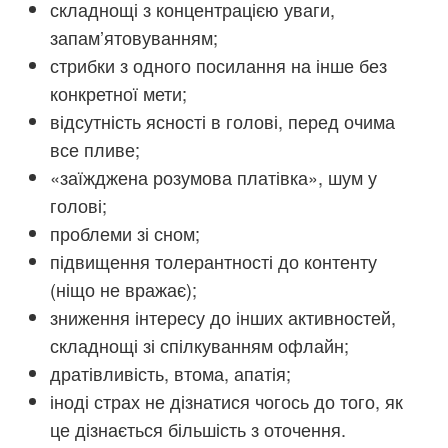
складнощі з концентрацією уваги,
запам’ятовуванням;
стрибки з одного посилання на інше без
конкретної мети;
відсутність ясності в голові, перед очима
все пливе;
«заїжджена розумова платівка», шум у
голові;
проблеми зі сном;
підвищення толерантності до контенту
(ніщо не вражає);
зниження інтересу до інших активностей,
складнощі зі спілкуванням офлайн;
дратівливість, втома, апатія;
іноді страх не дізнатися чогось до того, як
це дізнається більшість з оточення.