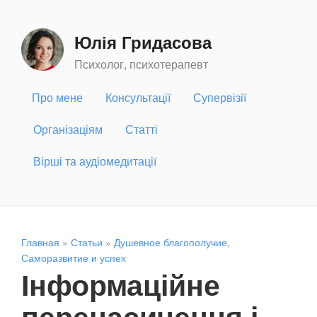
Юлія Гридасова
Психолог, психотерапевт
Про мене
Консультації
Супервізії
Організаціям
Статті
Вірші та аудіомедитації
Главная
»
Статьи
»
Душевное благополучие
,
Саморазвитие и успех
Інформаційне
перенасичення і