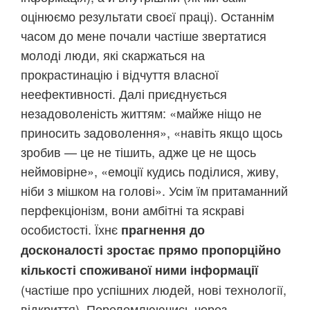
оцінюємо результати своєї праці). Останнім
часом до мене почали частіше звертатися
молоді люди, які скаржаться на
прокрастинацію і відчуття власної
неефективності. Далі приєднується
незадоволеність життям: «майже ніщо не
приносить задоволення», «навіть якщо щось
зробив — це не тішить, адже це не щось
неймовірне», «емоції кудись поділися, живу,
ніби з мішком на голові». Усім їм притаманний
перфекціонізм, вони амбітні та яскраві
особистості. Їхнє
прагнення до
досконалості зростає прямо пропорційно
кількості споживаної ними інформації
(частіше про успішних людей, нові технології,
відкриття). Переломлюючись через