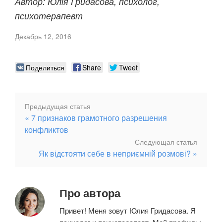
Автор: Юлія Гридасова, психолог,
психотерапевт
Декабрь 12, 2016
Поделиться
Share
Tweet
Предыдущая
Предыдущая статья
Навигация
7 признаков грамотного разрешения
статья
конфликтов
по
Следу
Следующая статья
записям
Як відстояти себе в неприємній розмові?
статья
Про автора
Привет! Меня зовут Юлия Гридасова. Я