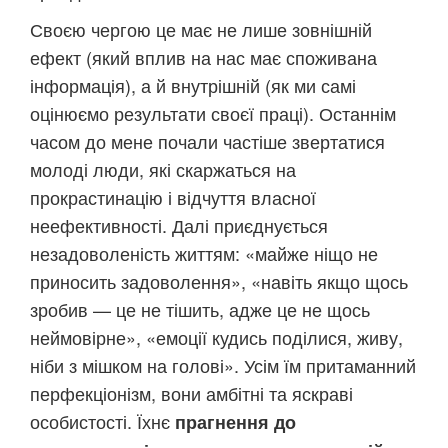
Своєю чергою це має не лише зовнішній
ефект (який вплив на нас має споживана
інформація), а й внутрішній (як ми самі
оцінюємо результати своєї праці). Останнім
часом до мене почали частіше звертатися
молоді люди, які скаржаться на
прокрастинацію і відчуття власної
неефективності. Далі приєднується
незадоволеність життям: «майже ніщо не
приносить задоволення», «навіть якщо щось
зробив — це не тішить, адже це не щось
неймовірне», «емоції кудись поділися, живу,
ніби з мішком на голові». Усім їм притаманний
перфекціонізм, вони амбітні та яскраві
особистості. Їхнє
прагнення до