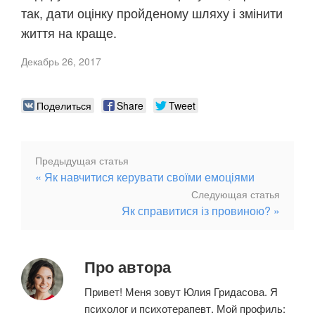
так, дати оцінку пройденому шляху і змінити
життя на краще.
Декабрь 26, 2017
Поделиться
Share
Tweet
Предыдущая
Предыдущая статья
Навигация
Як навчитися керувати своїми емоціями
статья
Следу
Следующая статья
по
Як справитися із провиною?
статья
записям
Про автора
Привет! Меня зовут Юлия Гридасова. Я
психолог и психотерапевт. Мой профиль: