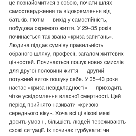
це познайомитися з собою, почати шлях
самоствердження та відокремлення від
батьків. Потім — вихід у самостійність,
побудова окремого життя. У 29–35 років
починається так звана «криза запитань».
Людина піддає сумніву правильність
обраного шляху, професії, загалом життєвих
цінностей. Починається пошук нових смислів
для другої половини життя — другий
потужний виток пошуку себе. У 35–43 роки
настає «криза невідкладності» — приходить
чітке усвідомлення власної смертності. Цей
період прийнято називати «кризою
середнього віку». Хоча всі ці вікові межі
досить умовні, більшість людей переживають
схожі ситуації. Їх починає турбувати: чи