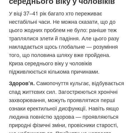
середнього віку у чоловіків
У віці 37–41 рік багато хто переживає
нестабільні часи. Не можна сказати, що до
цього жодних проблем не було: раніше теж
траплялися злети й падіння. Але цього разу
накладається щось глобальне — розуміння
того, що половина шляху вже пройдена.
Криза середнього віку у чоловіків
підживлюється кількома причинами.
Самопочуття кульгає, відбувається
Здоров’я.
спад життєвих сил. Загострюються хронічні
захворювання, можуть проявлятися перші
ознаки еректильної дисфункції. Навіть якщо
людина повністю здорова — проявляються
природні фізичні зміни, провісники старості,
що наближається. Прийняти це непросто,