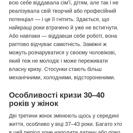
всю себе віддавала сім’ї, дітям, але так і не
реалізувала свій творчий або професійний
потенціал — і це її гнітить. Здається, що
найкращі роки втрачено й уже не встигнути.
Або навпаки — віддавши себе роботі, вона
раптово відчуває самотність. Заміжні ж
можуть розчаруватися у своєму чоловікові,
який теж не молодіє і може переживати
власну кризу. Стосунки стають більш
механічними, холодними, відстороненими.
Особливості кризи 30–40
років у жінок
Дві третини жінок змінюють щось у середині
життя, особливо у віці 37–43 роки. Багато хто
в цей період хоче народити дитину або різко